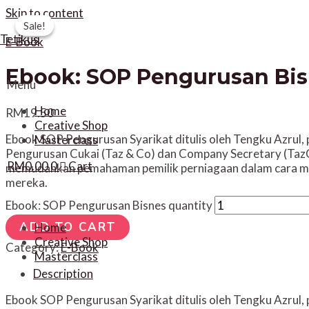
Skip to content
Sale!
Sale!
Tetikus
E-Book
Ebook: SOP Pengurusan Bi
Menu
Home
RM
19.50
Creative Shop
Ebook SOP Pengurusan Syarikat ditulis oleh Tengku Azrul, 
Masterclass
Pengurusan Cukai (Taz & Co) dan Company Secretary (Taz
RM
0.00
0
Cart
memudahkan pemahaman pemilik perniagaan dalam cara m
mereka.
Ebook: SOP Pengurusan Bisnes quantity
ADD TO CART
Home
Creative Shop
Category:
E-Book
Masterclass
Description
Ebook SOP Pengurusan Syarikat ditulis oleh Tengku Azrul