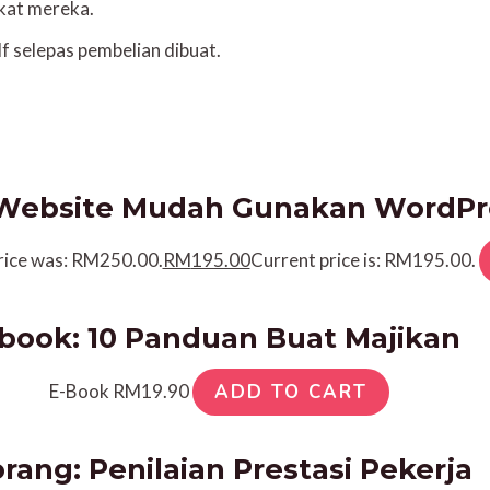
kat mereka.
f selepas pembelian dibuat.
 Website Mudah Gunakan WordPr
price was: RM250.00.
RM
195.00
Current price is: RM195.00.
book: 10 Panduan Buat Majikan
E-Book
RM
19.90
ADD TO CART
rang: Penilaian Prestasi Pekerja