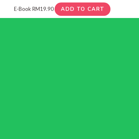
E-Book
RM
19.90
ADD TO CART