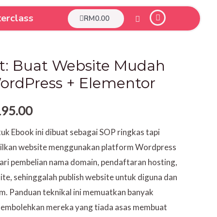
erclass
Cart
RM
0.00
inal
Current
t: Buat Website Mudah
e
price
rdPress + Elementor
is:
195.00
50.00.
RM195.00.
uk Ebook ini dibuat sebagai SOP ringkas tapi
ilkan website menggunakan platform Wordpress
Dari pembelian nama domain, pendaftaran hosting,
te, sehinggalah publish website untuk diguna dan
m. Panduan teknikal ini memuatkan banyak
membolehkan mereka yang tiada asas membuat