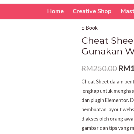
Home
Creative Shop
Mast
E-Book
Cheat
Orig
Cheat Shee
Sheet:
pric
Buat
Gunakan Wo
Website
was:
Mudah
RM
250.00
RM
RM2
Gunakan
Cheat Sheet dalam bent
Wordpress
lengkap untuk menghas
+
dan plugin Elementor. 
Elementor
pembuatan layout websi
quantity
diakses oleh orang awa
gambar dan tips yang 