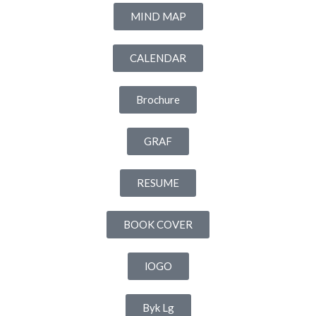
MIND MAP
CALENDAR
Brochure
GRAF
RESUME
BOOK COVER
lOGO
Byk Lg