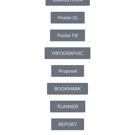
Poster IG
Poster FB
INFOGRAPHIC
Proposal
BOOKMARK
PLANNER
REPORT